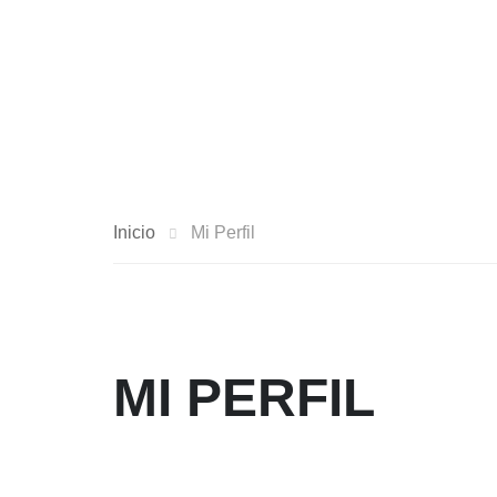
Inicio
Mi Perfil
MI PERFIL